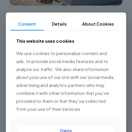
Cuando el impuesto a las Ganancias es el
problema: Visma, la solución
Consent
Details
About Cookies
El panorama del Impuesto a las Ganancias en
Argentina ha experimentado cambios recientes, con
This website uses cookies
modificaciones en las escalas impositivas que afectan
directamente a los salarios sujetos
[…]
We use cookies to personalise content and
ads, to provide social media features and to
0
Read more
analyse our traffic. We also share information
about your use of our site with our social media,
advertising and analytics partners who may
combine it with other information that you’ve
provided to them or that they’ve collected
from your use of their services.
Deny