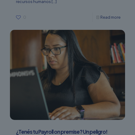
recursos humanos
[…]
0
Read more
¿Tenés tu Payroll on premise? Un peligro!