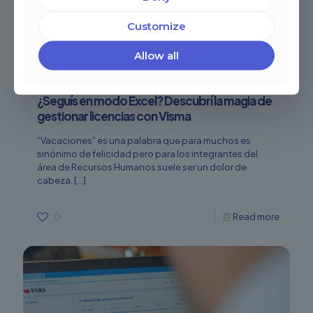
Customize
Allow all
¿Seguís en modo Excel? Descubrí la magia de
gestionar licencias con Visma
“Vacaciones” es una palabra que para muchos es
sinónimo de felicidad pero para los integrantes del
área de Recursos Humanos suele ser un dolor de
cabeza.
[…]
0
Read more