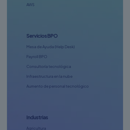
AWS
Servicios BPO
Mesa de Ayuda (Help Desk)
Payroll BPO
Consultoría tecnológica
Infraestructura en la nube
Aumento de personal tecnológico
Industrias
Agricultura