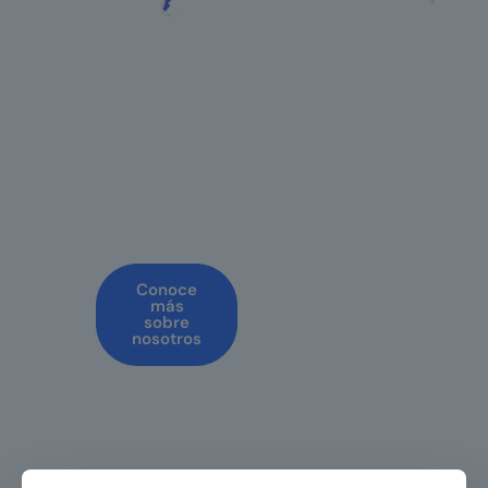
¿Por qué
elegir a
Championsys?
Conoce
más
sobre
nosotros