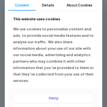
Consent
Details
About Cookies
Experiencia
Impulsamos
Socio Estratégico y
This website uses cookies
360°
resultados
Soporte Continuo
medibles
We use cookies to personalise content and
Ofrecemos
con
Más que un
un
KPIs
proveedor,
ads, to provide social media features and to
enfoque
y
Championsys es un
analyse our traffic. We also share
integral
optimización
socio comprometido,
information about your use of our site with
a
continua,
con soluciones
través
maximizando
flexibles y soporte
our social media, advertising and analytics
de
la
constante que se
partners who may combine it with other
Studios
eficiencia
adaptan a las
especializados,
y el
necesidades
information that you’ve provided to them or
proporcionando
ROI
cambiantes de tu
that they’ve collected from your use of their
consultoría
para
negocio.
personalizada,
un
services.
servicios
crecimiento
gestionados
empresarial
y
a
Deny
soluciones
largo
tecnológicas
plazo.