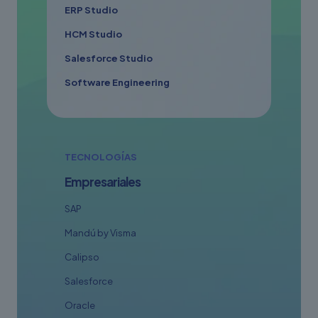
ERP Studio
HCM Studio
Salesforce Studio
Software Engineering
TECNOLOGÍAS
Empresariales
SAP
Mandú by Visma
Calipso
Salesforce
Oracle