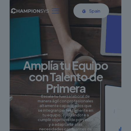
Spain
Amplía tu Equipo
con Talento de
Primera
Escala tu fuerza laboral de
manera ágil con profesionales
altamente capacitados que
se integran perfectamente en
tu equipo, ayudándote a
cumplir objetivos de proyecto
y a adaptarte a las
necesidades cambiantes de