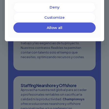
Deny
Customize
Allow all
Recursos a Tiempo Completo o
Parcial
Contrata profesionales según tu carga de
trabajo y las exigencias de tu proyecto.
Nuestros contratos flexibles te permiten
contar con talento solo el tiempo que
necesites, optimizando recursos y costes.
Staffing Nearshore y Offshore
Aprovecha nuestra red global para acceder
a profesionales rentables sin sacrificar la
calidad ni la productividad.
Championsys
ofrece soluciones nearshore y offshore
personalizadas a tus preferencias.