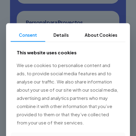
Personal para Proyectos
Específicos
Arma equipos especializados de forma ágil
Consent
Details
About Cookies
para proyectos críticos. Ofrecemos la
experiencia que necesitas para entregar a
tiempo y dentro del presupuesto, tanto en
This website uses cookies
tareas de corta duración como en
proyectos complejos a largo plazo.
We use cookies to personalise content and
ads, to provide social media features and to
analyse our traffic. We also share information
about your use of our site with our social media,
Experiencia On-Demand
advertising and analytics partners who may
¿Buscas habilidades poco comunes? En
combine it with other information that you’ve
Championsys
te conectamos con
provided to them or that they’ve collected
especialistas en tecnologías emergentes
como IA, machine learning y data
from your use of their services.
engineering, asegurando que estés siempre
un paso adelante en el mercado.