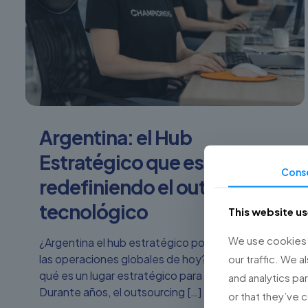
Argentina: el Hub
Estratégico que está
Cons
redefiniendo el outsourcing
tecnológico
This website u
We use cookies t
¿Argentina el hub estratégico por excelencia para
las operaciones globales de hoy? Descubrí por
our traffic. We a
qué es un lugar estratégico para el outsourcing:
and analytics pa
Durante años, el outsourcing
[…]
or that they’ve 