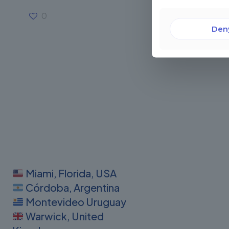
0
Read more
Den
Miami, Florida, USA
Córdoba, Argentina
Montevideo Uruguay
Warwick, United