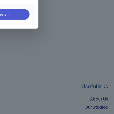
w all
Useful links
About Us
Our Studios