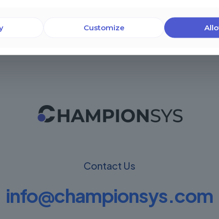
y
Customize
Allo
Contact Us
info@championsys.com