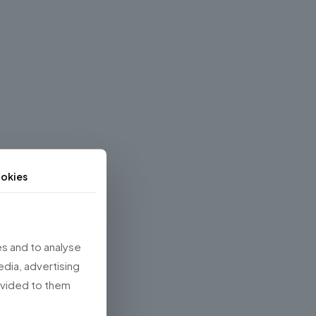
okies
s and to analyse
edia, advertising
rovided to them