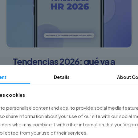
Tendencias 2026: qué va a
cambiar y cómo prepararse
ent
Details
About Co
Las tendencias HR 2026 anticipan un cambio
profundo en Recursos Humanos: más tecnología,
ses cookies
más IA y un rol cada vez más estratégico.
o personalise content and ads, to provide social media feature
Descubrí cómo prepararte hoy.
lso share information about your use of our site with our social m
rtners who may combine it with other information that you’ve p
1
Read more
collected from your use of their services.