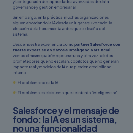
y la integración de capacidades avanzadas de data
governance y gestión empresarial.
Sin embargo, en la práctica, muchas organizaciones
siguen abordando la IA desde un lugar equivocado: la
elección de la herramienta antes que el diseño del
sistema.
Desde nuestra experiencia como
partner Salesforce con
fuerte expertise en datos e inteligencia artificial
,
vemos el mismo patrón repetirse una y otra vez: pilotos
prometedores que no escalan, copilotos que no generan
impacto real y modelos de IA que pierden credibilidad
interna.
El problema no es la IA.
El problema es el sistema que se intenta “inteligenciar”.
Salesforce y el mensaje de
fondo: la IA es un sistema,
no una funcionalidad