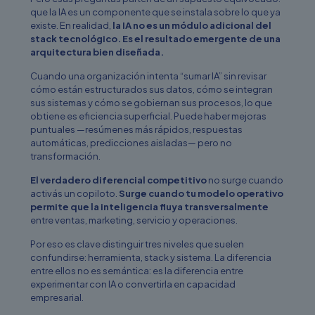
que la IA es un componente que se instala sobre lo que ya
existe. En realidad,
la IA no es un módulo adicional del
stack tecnológico.
Es el resultado emergente de una
arquitectura bien diseñada.
Cuando una organización intenta “sumar IA” sin revisar
cómo están estructurados sus datos, cómo se integran
sus sistemas y cómo se gobiernan sus procesos, lo que
obtiene es eficiencia superficial. Puede haber mejoras
puntuales —resúmenes más rápidos, respuestas
automáticas, predicciones aisladas— pero no
transformación.
El verdadero diferencial competitivo
no surge cuando
activás un copiloto.
Surge cuando tu modelo operativo
permite que la inteligencia fluya transversalmente
entre ventas, marketing, servicio y operaciones.
Por eso es clave distinguir tres niveles que suelen
confundirse: herramienta, stack y sistema. La diferencia
entre ellos no es semántica: es la diferencia entre
experimentar con IA o convertirla en capacidad
empresarial.