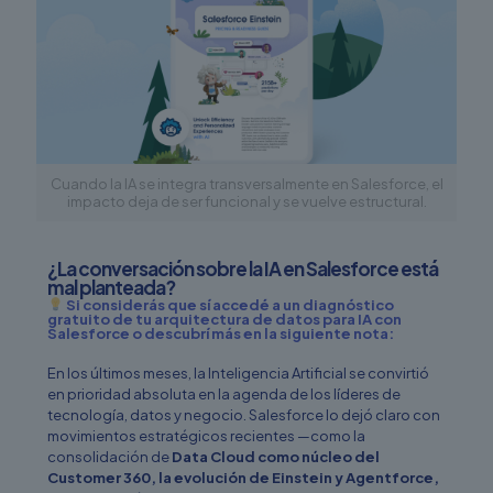
Cuando la IA se integra transversalmente en Salesforce, el
impacto deja de ser funcional y se vuelve estructural.
¿La conversación sobre la IA en Salesforce está
mal planteada?
Si considerás que sí accedé a un diagnóstico
gratuito de tu arquitectura de datos para IA con
Salesforce o descubrí más en la siguiente nota:
En los últimos meses, la Inteligencia Artificial se convirtió
en prioridad absoluta en la agenda de los líderes de
tecnología, datos y negocio. Salesforce lo dejó claro con
movimientos estratégicos recientes —como la
consolidación de
Data Cloud como núcleo del
Customer 360, la evolución de Einstein y Agentforce,