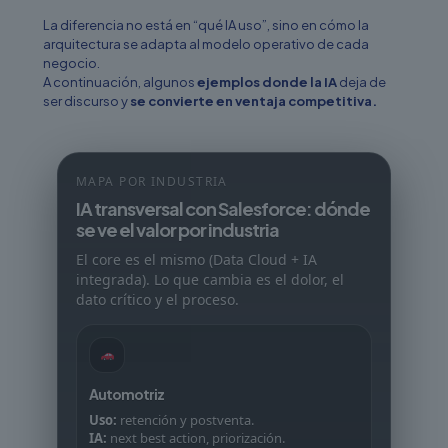
La diferencia no está en “qué IA uso”, sino en cómo la
arquitectura se adapta al modelo operativo de cada
negocio.
A continuación, algunos
ejemplos donde la IA
deja de
ser discurso y
se convierte en ventaja competitiva.
MAPA POR INDUSTRIA
IA transversal con Salesforce: dónde
se ve el valor por industria
El core es el mismo (Data Cloud + IA
integrada). Lo que cambia es el dolor, el
dato crítico y el proceso.
Automotriz
Uso:
retención y postventa.
IA:
next best action, priorización.