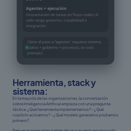
Agentes + ejecución
Orquestación de tareas en flujos reales: el
salto exige gobierno, trazabilidad e
integración.
Clave: el paso a “agentes” requiere sistema
(datos + gobierno + procesos), no solo
prompts.
Herramienta, stack y
sistema:
En la mayoría de las organizaciones, la conversación
sobre Inteligencia Artificial empieza con una pregunta
táctica:
¿Qué herramienta implementamos? – ¿Qué
copiloto activamos? – ¿Qué modelo generativo probamos
primero?.
Pero esas preguntas parten de un supuesto equivocado: