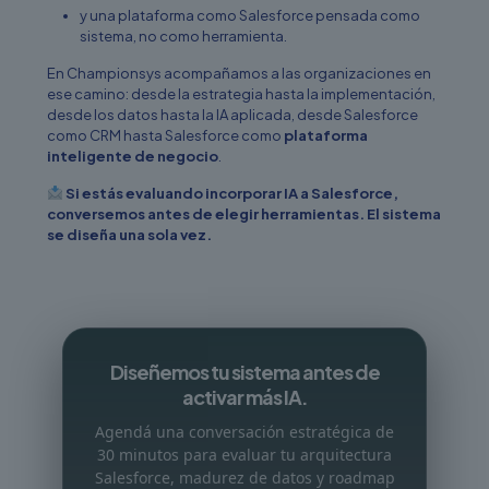
y una plataforma como Salesforce pensada como
sistema, no como herramienta.
En Championsys acompañamos a las organizaciones en
ese camino: desde la estrategia hasta la implementación,
desde los datos hasta la IA aplicada, desde Salesforce
como CRM hasta Salesforce como
plataforma
inteligente de negocio
.
Si estás evaluando incorporar IA a Salesforce,
conversemos antes de elegir herramientas. El sistema
se diseña una sola vez.
Diseñemos tu sistema antes de
activar más IA.
Agendá una conversación estratégica de
30 minutos para evaluar tu arquitectura
Salesforce, madurez de datos y roadmap