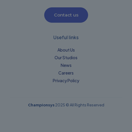
Contact us
Useful links
About Us
Our Studios
News
Careers
Privacy Policy​
Championsys
2025 © All Rights Reserved