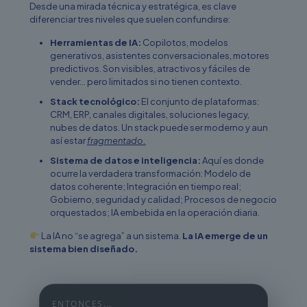
Desde una mirada técnica y estratégica, es clave
diferenciar tres niveles que suelen confundirse:
Herramientas de IA:
Copilotos, modelos
generativos, asistentes conversacionales, motores
predictivos. Son visibles, atractivos y fáciles de
vender… pero limitados si no tienen contexto.
Stack tecnológico:
El conjunto de plataformas:
CRM, ERP, canales digitales, soluciones legacy,
nubes de datos. Un stack puede ser moderno y aun
así estar
fragmentado.
Sistema de datos e inteligencia:
Aquí es donde
ocurre la verdadera transformación: Modelo de
datos coherente; Integración en tiempo real;
Gobierno, seguridad y calidad; Procesos de negocio
orquestados; IA embebida en la operación diaria.
La IA no “se agrega” a un sistema.
La IA emerge de un
sistema bien diseñado.
ENTONCES...