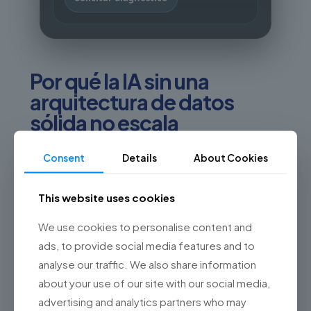
Por qué la IA sin una
arquitectura de datos
sólida no escala
Uno de los principales cuellos de botella que observamos
en proyectos de IA es la
fragmentación de datos
:
Consent
Details
About Cookies
Información duplicada entre sistemas
This website uses cookies
Datos desactualizados o inconsistentes
Falta de trazabilidad y gobierno
We use cookies to personalise content and
Ausencia de una “fuente única de verdad”
ads, to provide social media features and to
Salesforce aborda este desafío desde el corazón de su
analyse our traffic. We also share information
plataforma con
Data Cloud
, que permite:
about your use of our site with our social media,
Unificar datos estructurados y no estructurados
advertising and analytics partners who may