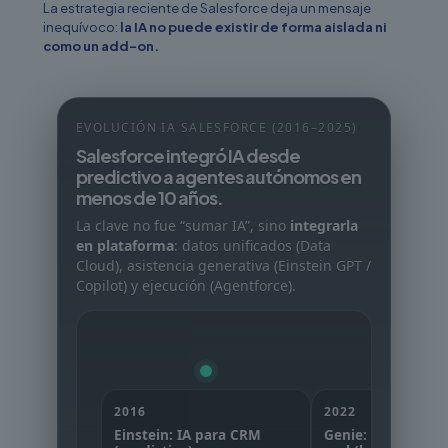
La estrategia reciente de Salesforce deja un mensaje
inequívoco:
la IA no puede existir de forma aislada ni
como un add-on.
EVOLUCIÓN IA SALESFORCE (2016–2025)
Salesforce integró IA desde
predictivo a agentes autónomos en
menos de 10 años.
La clave no fue “sumar IA”, sino
integrarla
en plataforma
: datos unificados (Data
Cloud), asistencia generativa (Einstein GPT /
Copilot) y ejecución (Agentforce).
2016
2022
Einstein: IA para CRM
Genie: datos en t