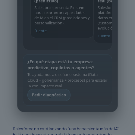
(predictivo)
real (base de Data
Salesforce presenta Einstein
Salesforce anuncia 
para incorporar capacidades
plataforma para arm
de IA en el CRM (predicciones y
datos en tiempo real
personalización).
(customer graph), ba
evolución de Data Cl
Fuente
Fuente
¿En qué etapa está tu empresa:
predictivo, copilotos o agentes?
Te ayudamos a diseñar el sistema (Data
Cloud + gobernanza + procesos) para escalar
IA con impacto real.
Pedir diagnóstico
Salesforce no está lanzando “una herramienta más de IA”.
Está construyendo una plataforma integrada donde