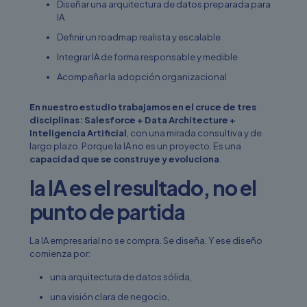
Diseñar una arquitectura de datos preparada para
IA
Definir un roadmap realista y escalable
Integrar IA de forma responsable y medible
Acompañar la adopción organizacional
En nuestro estudio trabajamos en el cruce de tres
disciplinas:
Salesforce + Data Architecture +
Inteligencia Artificial
, con una mirada consultiva y de
largo plazo.
Porque la IA no es un proyecto. Es una
capacidad que se construye y evoluciona
.
la IA es el resultado, no el
punto de partida
La IA empresarial no se compra. Se diseña. Y ese diseño
comienza por:
una arquitectura de datos sólida,
una visión clara de negocio,